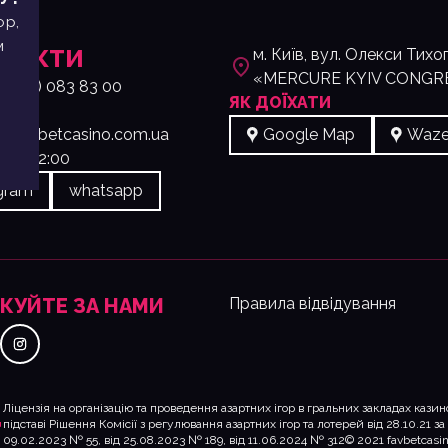
ор,
м
ТАКТИ
м. Київ, вул. Олекси Тихо
«MERCURE KYIV CONGR
 (096) 083 83 00
ЯК ДОЇХАТИ
o@favbetcasino.com.ua
Google Map
Waz
00 - 22:00
gram
whatsapp
КУЙТЕ ЗА НАМИ
Правила відвідування
Ліцензія на організацію та проведення азартних ігор в гральних закладах казин
+
підставі Рішення Комісії з регулювання азартних ігор та лотерей від 28.10.21 за
09.02.2023 № 55, від 25.08.2023 № 189, від 11.06.2024 № 312
© 2021 favbetcasi