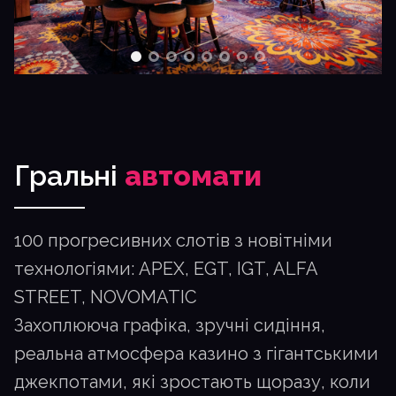
Гральні
автомати
100 прогресивних слотів з новітніми
технологіями: APEX, EGT, IGT, ALFA
STREET, NOVOMATIC
Захоплююча графіка, зручні сидіння,
реальна атмосфера казино з гігантськими
джекпотами, які зростають щоразу, коли