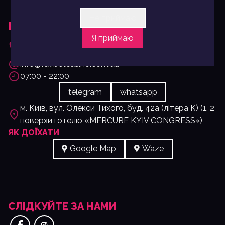
Не приймаю
КОНТАКТИ
Я приймаю
+38 (096) 083 83 00
info@favbetcasino.com.ua
07:00 - 22:00
telegram
whatsapp
м. Київ, вул. Олекси Тихого, буд. 42а (літера К) (1, 2
поверхи готелю «MERCURE KYIV CONGRESS»)
ЯК ДОЇХАТИ
Google Map
Waze
СЛІДКУЙТЕ ЗА НАМИ