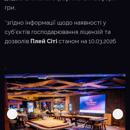
гри.
*
згідно інформації щодо наявності у
суб’єктів господарювання ліцензій та
дозволів
Плей Сіті
станом на 10.03.2026
*